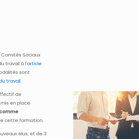
 Comités Sociaux
 travail à l'
article
odalités sont
du travail
.
effectif de
 mis en place.
s comme
de cette formation.
ouveaux élus, et de 3