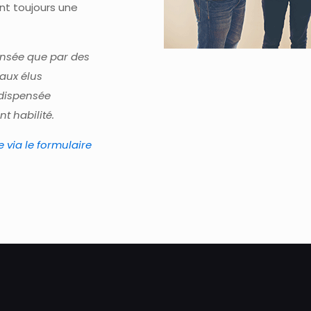
nt toujours une
ensée que par des
aux élus
 dispensée
t habilité.
 via le formulaire